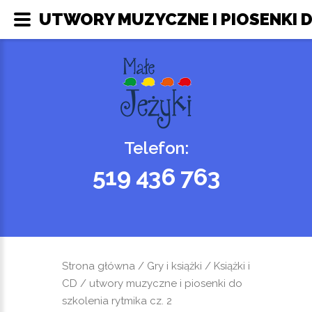
UTWORY MUZYCZNE I PIOSENKI DO
Telefon:
519 436 763
Strona główna
/
Gry i książki
/
Książki i
CD
/ utwory muzyczne i piosenki do
szkolenia rytmika cz. 2