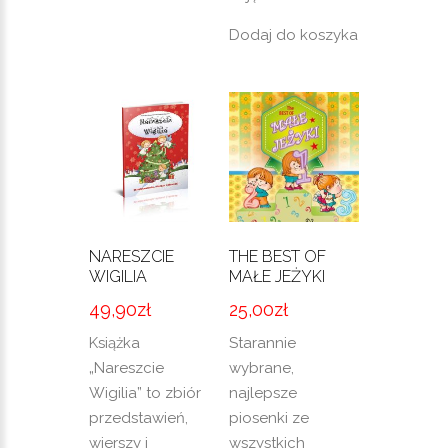
Dodaj do koszyka
NARESZCIE
THE BEST OF
WIGILIA
MAŁE JEŻYKI
49,90
zł
25,00
zł
Książka
Starannie
„Nareszcie
wybrane,
Wigilia” to zbiór
najlepsze
przedstawień,
piosenki ze
wierszy i
wszystkich