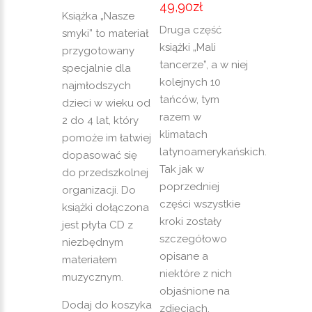
49,90
zł
Książka „Nasze
Druga część
smyki” to materiał
książki „Mali
przygotowany
tancerze”, a w niej
specjalnie dla
kolejnych 10
najmłodszych
tańców, tym
dzieci w wieku od
razem w
2 do 4 lat, który
klimatach
pomoże im łatwiej
latynoamerykańskich.
dopasować się
Tak jak w
do przedszkolnej
poprzedniej
organizacji. Do
części wszystkie
książki dołączona
kroki zostały
jest płyta CD z
szczegółowo
niezbędnym
opisane a
materiałem
niektóre z nich
muzycznym.
objaśnione na
Dodaj do koszyka
zdjęciach.