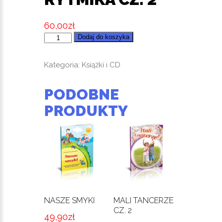
60,00
zł
ilość
Dodaj do koszyka
utwory
muzyczne
Kategoria:
Książki i CD
i
piosenki
PODOBNE
do
PRODUKTY
szkolenia
rytmika
cz.
2
NASZE SMYKI
MALI TANCERZE
CZ. 2
49,90
zł