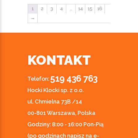
1
2
3
4
…
14
15
16
→
KONTAKT
519 436 763
Telefon:
Hocki Klocki sp. z o.o.
ul. Chmielna 73B /14
00-801 Warszawa, Polska
Godziny:
8:00 - 16:00 Pon-Pią
(po godzinach napisz na e-