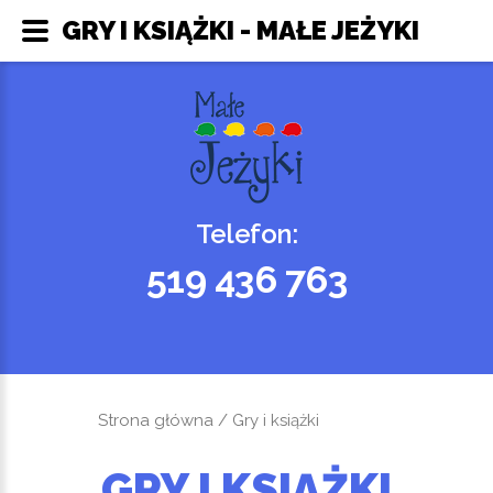
GRY I KSIĄŻKI - MAŁE JEŻYKI
Telefon:
519 436 763
Strona główna
/ Gry i książki
GRY I KSIĄŻKI