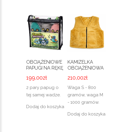
OBCIĄŻENIOWE
KAMIZELKA
PAPUGI NA RĘKĘ
OBCIĄŻENIOWA
199,00
zł
210,00
zł
2 pary papug o
Waga S - 800
tej samej wadze.
gramów, waga M
- 1000 gramów.
Dodaj do koszyka
Dodaj do koszyka