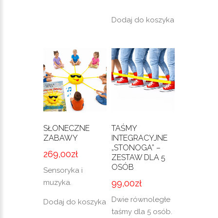
Dodaj do koszyka
SŁONECZNE
TAŚMY
ZABAWY
INTEGRACYJNE
„STONOGA” –
269,00
zł
ZESTAW DLA 5
OSÓB
Sensoryka i
muzyka.
99,00
zł
Dwie równoległe
Dodaj do koszyka
taśmy dla 5 osób.