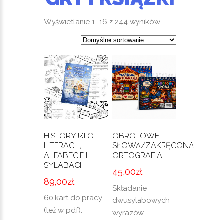
Wyświetlanie 1–16 z 244 wyników
HISTORYJKI O
OBROTOWE
LITERACH,
SŁOWA/ZAKRĘCONA
ALFABECIE I
ORTOGRAFIA
SYLABACH
45,00
zł
89,00
zł
Składanie
60 kart do pracy
dwusylabowych
(też w pdf).
wyrazów.