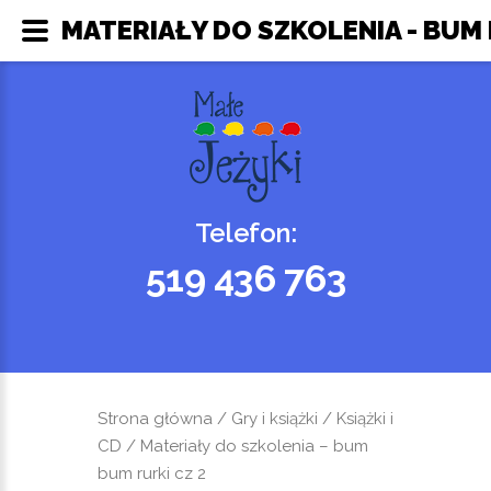
MATERIAŁY DO SZKOLENIA - BUM 
Telefon:
519 436 763
Strona główna
/
Gry i książki
/
Książki i
CD
/ Materiały do szkolenia – bum
bum rurki cz 2