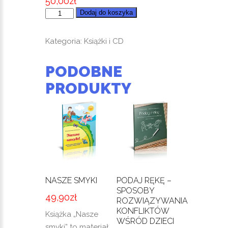
50,00
zł
ilość
Dodaj do koszyka
Materiały
do
Kategoria:
Książki i CD
szkolenia
-
PODOBNE
bum
PRODUKTY
bum
rurki
cz
2
NASZE SMYKI
PODAJ RĘKĘ –
SPOSOBY
49,90
zł
ROZWIĄZYWANIA
KONFLIKTÓW
Książka „Nasze
WŚRÓD DZIECI
smyki” to materiał