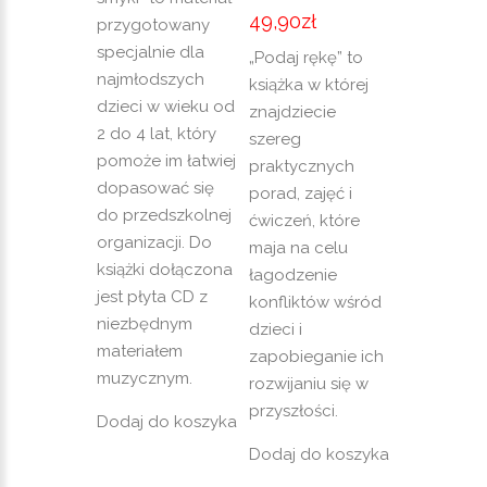
49,90
zł
przygotowany
specjalnie dla
„Podaj rękę” to
najmłodszych
książka w której
dzieci w wieku od
znajdziecie
2 do 4 lat, który
szereg
pomoże im łatwiej
praktycznych
dopasować się
porad, zajęć i
do przedszkolnej
ćwiczeń, które
organizacji. Do
maja na celu
książki dołączona
łagodzenie
jest płyta CD z
konfliktów wśród
niezbędnym
dzieci i
materiałem
zapobieganie ich
muzycznym.
rozwijaniu się w
przyszłości.
Dodaj do koszyka
Dodaj do koszyka