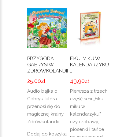
PRZYGODA
FIKU-MIKU W
GABRYSI W
KALENDARZYKU
ZDRÓWKOLANDII
1
25,00
zł
49,90
zł
Audio bajka o
Pierwsza z trzech
Gabrysi, która
część serii „Fiku-
przenosi się do
miku w
magicznej krainy
kalendarzyku”,
Zdrówkolandii.
czyli zabawy,
piosenki i tańce
Dodaj do koszyka