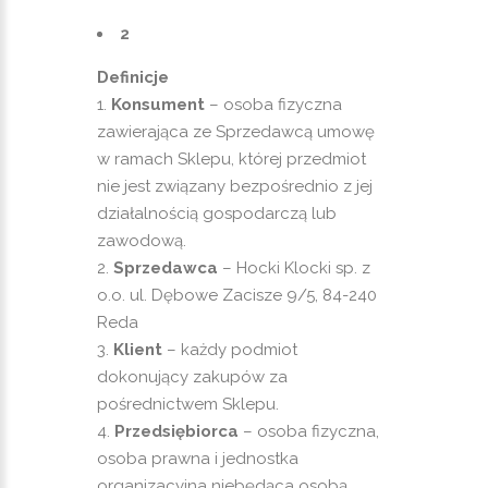
2
Definicje
Konsument
– osoba fizyczna
zawierająca ze Sprzedawcą umowę
w ramach Sklepu, której przedmiot
nie jest związany bezpośrednio z jej
działalnością gospodarczą lub
zawodową.
Sprzedawca
– Hocki Klocki sp. z
o.o. ul. Dębowe Zacisze 9/5, 84-240
Reda
Klient
– każdy podmiot
dokonujący zakupów za
pośrednictwem Sklepu.
Przedsiębiorca
– osoba fizyczna,
osoba prawna i jednostka
organizacyjna niebędąca osobą