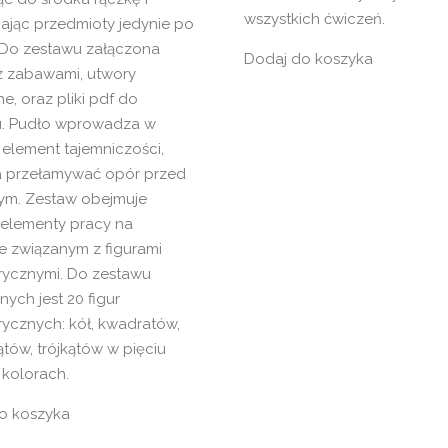
wszystkich ćwiczeń.
ając przedmioty jedynie po
 Do zestawu załączona
Dodaj do koszyka
 z zabawami, utwory
, oraz pliki pdf do
. Pudło wprowadza w
element tajemniczości,
 przełamywać opór przed
ym. Zestaw obejmuje
 elementy pracy na
le związanym z figurami
ycznymi. Do zestawu
ych jest 20 figur
ycznych: kół, kwadratów,
tów, trójkątów w pięciu
 kolorach.
o koszyka