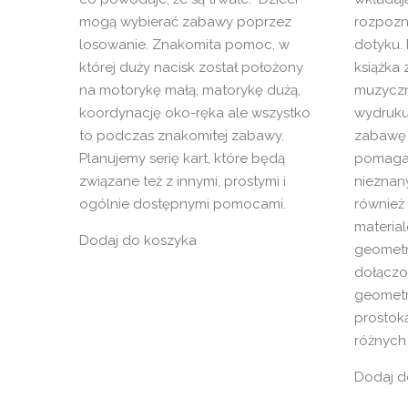
mogą wybierać zabawy poprzez
rozpozn
losowanie. Znakomita pomoc, w
dotyku.
której duży nacisk został położony
książka
na motorykę małą, matorykę dużą,
muzyczne
koordynację oko-ręka ale wszystko
wydruku
to podczas znakomitej zabawy.
zabawę 
Planujemy serię kart, które będą
pomaga
związane też z innymi, prostymi i
nieznan
ogólnie dostępnymi pomocami.
również
materia
Dodaj do koszyka
geometr
dołączon
geometr
prostoką
różnych
Dodaj d