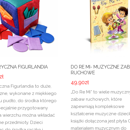
YCZNA FIGURLANDIA
DO RE MI- MUZYCZNE ZA
RUCHOWE
zł
49,90
zł
czna Figurlandia to duże,
„Do Re Mi” to wiele muzycz
zne, wykonane z miękkiego
zabaw ruchowych, które
łu pudło, do środka którego
zapewniają kompleksowe
pecjalnie przygotowany
kształcenie muzyczne dziec
a wierzchu można wkładać
książki dołączona jest płyta 
ne przedmioty. Dzieci
materiałem muzycznym do
ąc do środka rączkę i