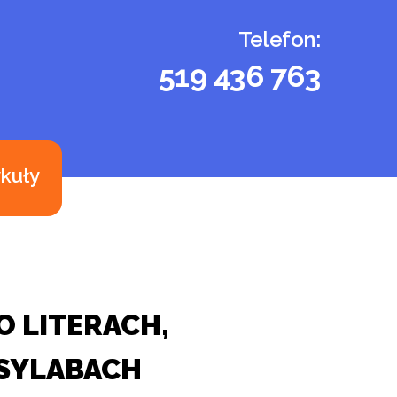
Telefon:
519 436 763
ykuły
O LITERACH,
 SYLABACH