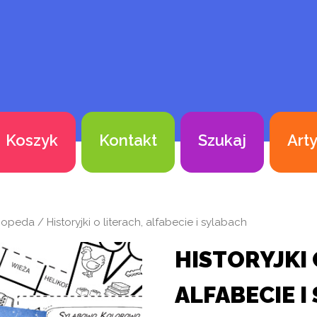
Koszyk
Kontakt
Szukaj
Art
gopeda
/ Historyjki o literach, alfabecie i sylabach
HISTORYJKI 
ALFABECIE I