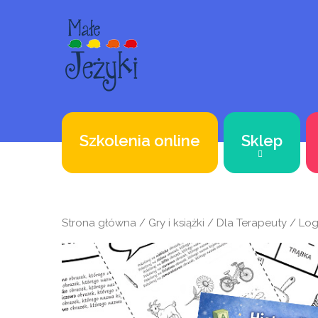
Szkolenia online
Sklep
Strona główna
/
Gry i książki
/
Dla Terapeuty
/
Lo