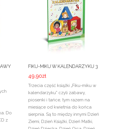
BAWY
FIKU-MIKU W KALENDARZYKU 3
49,90
zł
Trzecia część książki „Fiku-miku w
nych
kalendarzyku” czyli zabawy,
piosenki i tańce, tym razem na
miesiące od kwietnia do końca
ka. Do
sierpnia. Są to między innymi Dzień
CD z
Ziemi, Dzień Książki, Dzień Matki,
Dzień Dziecka, Dzień Ojca, Dzień