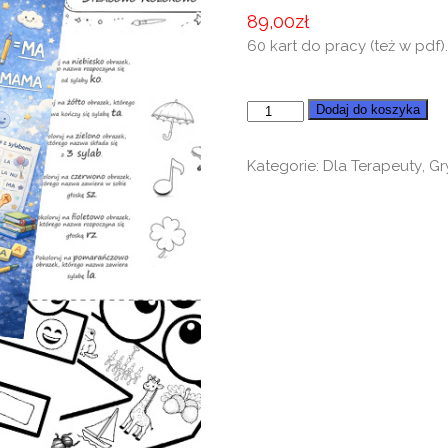
89,00
zł
60 kart do pracy (też w pdf)
ilość
Dodaj do koszyka
Historyjki
o
Kategorie:
Dla Terapeuty
,
Gry
literach,
alfabecie
i
sylabach