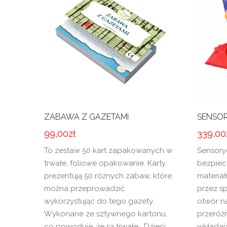
ZABAWA Z GAZETAMI
SENSOR
99,00
zł
339,00
To zestaw 50 kart zapakowanych w
Sensory
trwałe, foliowe opakowanie. Karty
bezpiec
prezentują 50 różnych zabaw, które
materia
można przeprowadzić
przez s
wykorzystując do tego gazety.
otwór n
Wykonane ze sztywnego kartonu,
przeróż
co powoduje, że są trwałe. Dzieci
wkładaj