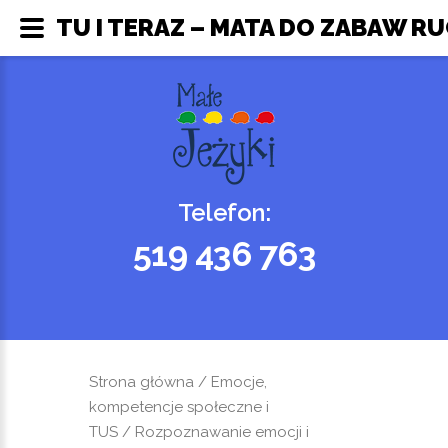
TU I TERAZ – MATA DO ZABAW RU
Telefon:
519 436 763
Strona główna
/
Emocje,
kompetencje społeczne i
TUS
/
Rozpoznawanie emocji i