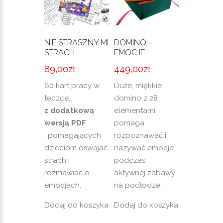
NIE STRASZNY MI
DOMINO –
STRACH.
EMOCJE
89,00
zł
449,00
zł
60 kart pracy w
Duże, miękkie
teczce,
domino z 28
z dodatkową
elementami,
wersją PDF
pomaga
, pomagających
rozpoznawać i
dzieciom oswajać
nazywać emocje
strach i
podczas
rozmawiać o
aktywnej zabawy
emocjach.
na podłodze.
Dodaj do koszyka
Dodaj do koszyka