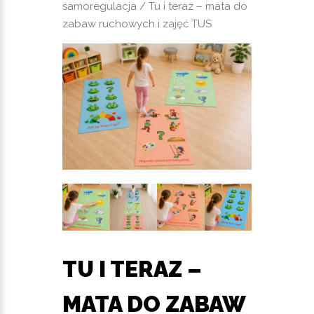
samoregulacja
/ Tu i teraz – mata do
zabaw ruchowych i zajęć TUS
TU I TERAZ –
MATA DO ZABAW