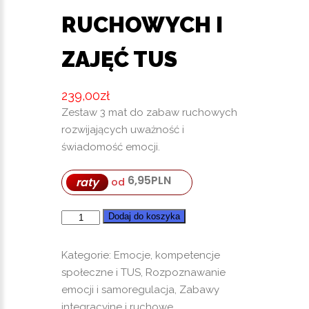
RUCHOWYCH I
ZAJĘĆ TUS
239,00
zł
Zestaw 3 mat do zabaw ruchowych
rozwijających uważność i
świadomość emocji.
6,95
PLN
raty
od
ilość
Dodaj do koszyka
Tu
i
Kategorie:
Emocje, kompetencje
teraz
społeczne i TUS
,
Rozpoznawanie
–
emocji i samoregulacja
,
Zabawy
mata
integracyjne i ruchowe