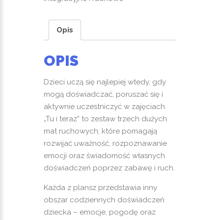
do
zabaw
Opis
ruchowych
i
OPIS
zajęć
TUS
Dzieci uczą się najlepiej wtedy, gdy
mogą doświadczać, poruszać się i
aktywnie uczestniczyć w zajęciach.
„Tu i teraz” to zestaw trzech dużych
mat ruchowych, które pomagają
rozwijać uważność, rozpoznawanie
emocji oraz świadomość własnych
doświadczeń poprzez zabawę i ruch.
Każda z plansz przedstawia inny
obszar codziennych doświadczeń
dziecka – emocje, pogodę oraz