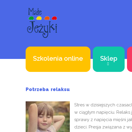
Szkolenia online
Sklep
Potrzeba relaksu
Stres w dzisiejszych czasa
w ciągłym napięciu. Relaks 
sprawy z napięcia mięśni j
dzieci. Presja związana z wy