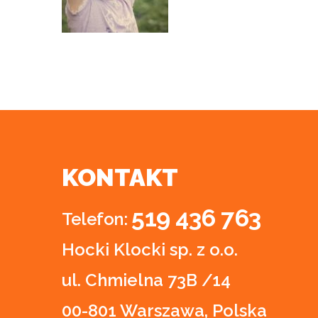
KONTAKT
519 436 763
Telefon:
Hocki Klocki sp. z o.o.
ul. Chmielna 73B /14
00-801 Warszawa, Polska