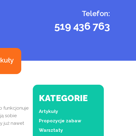
Telefon:
519 436 763
ykuły
KATEGORIE
b funkcjonuje
Artykuły
ją sobie
Propozycje zabaw
y już nawet
Warsztaty