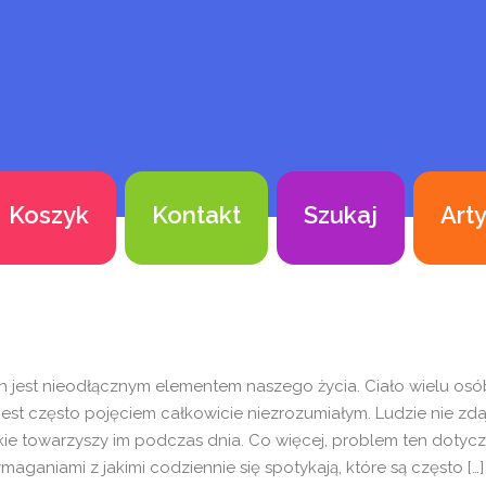
Koszyk
Kontakt
Szukaj
Art
ch jest nieodłącznym elementem naszego życia. Ciało wielu osó
jest często pojęciem całkowicie niezrozumiałym. Ludzie nie zda
akie towarzyszy im podczas dnia. Co więcej, problem ten dotycz
maganiami z jakimi codziennie się spotykają, które są często […]