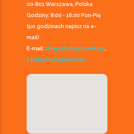
00-801 Warszawa, Polska
Godziny:
8:00 - 16:00 Pon-Pią
(po godzinach napisz na e-
mail)
E-mail:
sklep@babycity.edu.pl
,
k.babycity@gmail.com