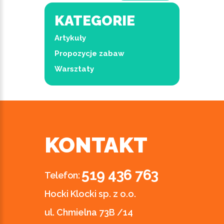
KATEGORIE
Artykuły
Propozycje zabaw
Warsztaty
KONTAKT
519 436 763
Telefon:
Hocki Klocki sp. z o.o.
ul. Chmielna 73B /14