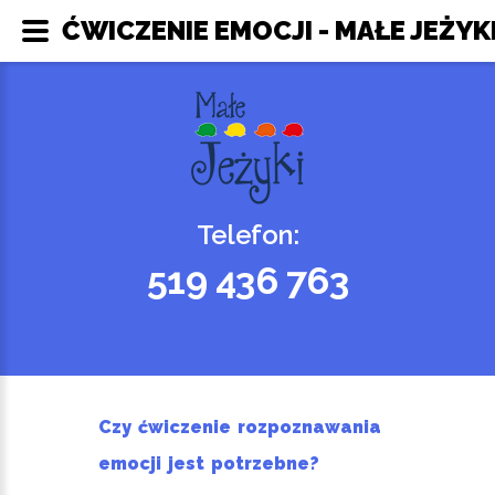
ĆWICZENIE EMOCJI - MAŁE JEŻYK
Telefon:
519 436 763
Czy ćwiczenie rozpoznawania
emocji jest potrzebne?