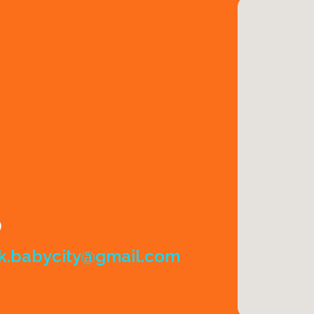
)
k.babycity@gmail.com