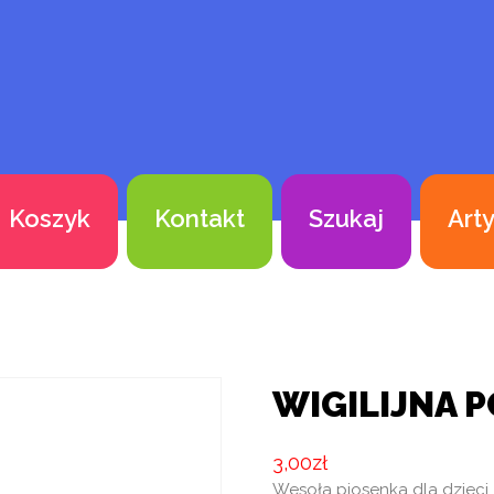
Koszyk
Kontakt
Szukaj
Art
WIGILIJNA 
3,00
zł
Wesoła piosenka dla dzieci.