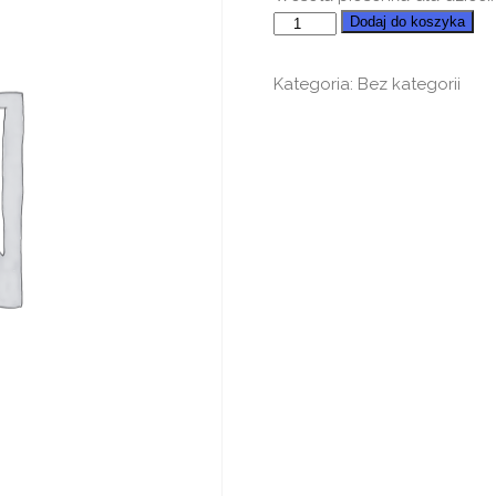
ilość
Dodaj do koszyka
Wigilijna
pomoc
Kategoria:
Bez kategorii