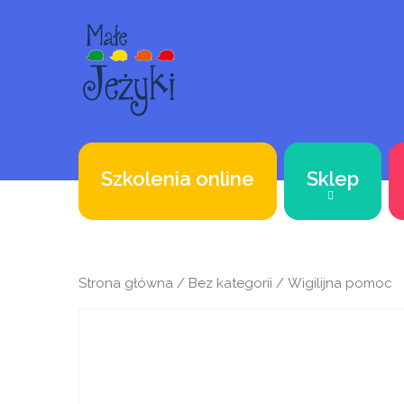
Szkolenia online
Sklep
Strona główna
/
Bez kategorii
/ Wigilijna pomoc