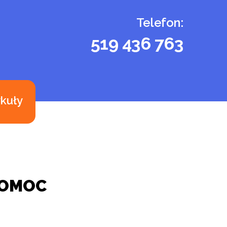
Telefon:
519 436 763
ykuły
POMOC