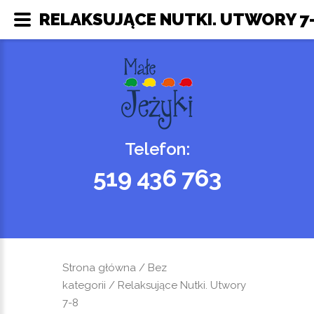
RELAKSUJĄCE NUTKI. UTWORY 7-8
Telefon:
519 436 763
Strona główna
/
Bez
kategorii
/ Relaksujące Nutki. Utwory
7-8