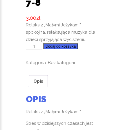
7-8
3,00
zł
Relaks z „Małymi Jeżykami” –
spokojna, relaksująca muzyka dla
dzieci sprzyjająca wyciszeniu.
ilość
Dodaj do koszyka
Relaksujące
Nutki.
Kategoria:
Bez kategorii
Utwory
7-
Opis
8
OPIS
Relaks z „Małymi Jeżykami”
Stres w dzisiejszych czasach jest