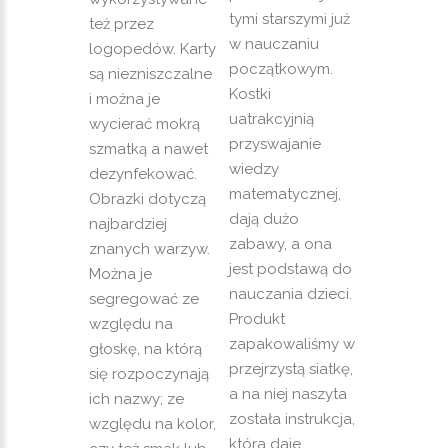
tymi starszymi już
też przez
w nauczaniu
logopedów. Karty
początkowym.
są niezniszczalne
Kostki
i można je
uatrakcyjnią
wycierać mokrą
przyswajanie
szmatką a nawet
wiedzy
dezynfekować.
matematycznej,
Obrazki dotyczą
dają dużo
najbardziej
zabawy, a ona
znanych warzyw.
jest podstawą do
Można je
nauczania dzieci.
segregować ze
Produkt
względu na
zapakowaliśmy w
głoskę, na którą
przejrzystą siatkę,
się rozpoczynają
a na niej naszyta
ich nazwy; ze
została instrukcja,
względu na kolor,
która daje