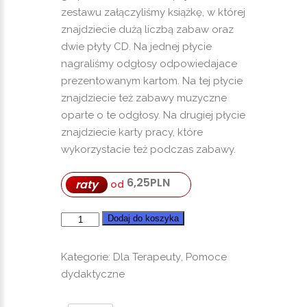
zestawu załączyliśmy książkę, w której
znajdziecie dużą liczbą zabaw oraz
dwie płyty CD. Na jednej płycie
nagraliśmy odgłosy odpowiedajace
prezentowanym kartom. Na tej płycie
znajdziecie też zabawy muzyczne
oparte o te odgłosy. Na drugiej płycie
znajdziecie karty pracy, które
wykorzystacie też podczas zabawy.
6,25
PLN
raty
od
ilość
Dodaj do koszyka
Pudełko
dźwięków
Kategorie:
Dla Terapeuty
,
Pomoce
-
dydaktyczne
Otoczenie
i