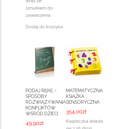
wraz ze
sznurkiem do
zawieszenia.
Dodaj do koszyka
PODAJ RĘKĘ –
MATEMATYCZNA
SPOSOBY
KSIĄŻKA
ROZWIĄZYWANIA
SENSORYCZNA
KONFLIKTÓW
354,00
zł
WŚRÓD DZIECI
Książeczka składa
49,90
zł
się z 16 stron