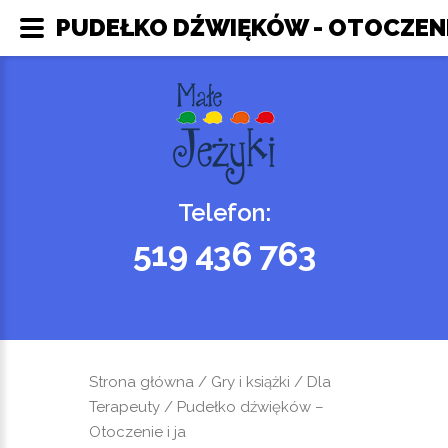
PUDEŁKO DŹWIĘKÓW - OTOCZENIE 
Telefon:
519 436 763
Strona główna
/
Gry i książki
/
Dla
Terapeuty
/ Pudełko dźwięków –
Otoczenie i ja