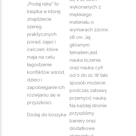
„Podaj rękę” to
wykonanych z
książka w której
miękkiego
znajdziecie
materiału o
szereg
wymiarach 22cmx
praktycznych
28 cm. Jej
porad, zajęć i
głównym
ćwiczeń, które
tematem jest
maja na celu
nauka liczenia
łagodzenie
oraz nauka cyfr
konfliktów wśród
od 0 do 10. W taki
dzieci i
sposób możecie
zapobieganie ich
podczas zabawy
rozwijaniu się w
przemycić naukę.
przyszłości.
Na każdej stronie
przyszliśmy
Dodaj do koszyka
banery oraz
dodatkowe