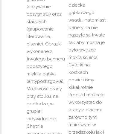
dziecka
(nazywanie
gąbkowego
desygnatu) oraz
wsadu, natomiast
starszych
banery na nie
(grupowanie,
naszyte są trwałe
literowanie,
tak aby można je
pisanie). Obrazki
było wytrzeć
wykonane z
mokrą ścierką.
trwałego banneru
Cyferki na
podszytego
kostkach
miękką gąbką
powieliliśmy
(antypoślizgowa).
kilkakrotnie.
Możliwość pracy
Produkt możecie
przy stoliku, na
wykorzystać do
podłodze, w
pracy z dziećmi
grupie i
zarówno tymi
indywidualnie.
mniejszymi w
Chętnie
przedszkolu jak i
wykorzystywane