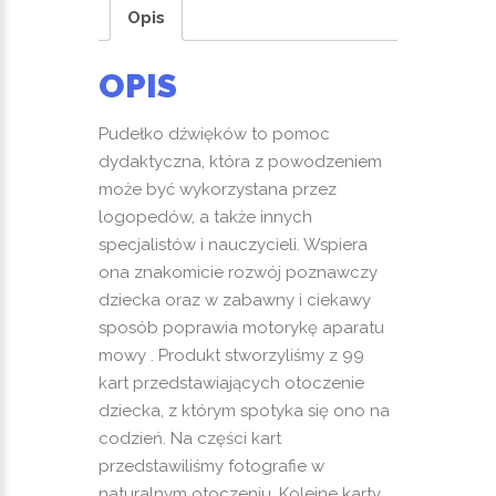
Opis
ja
OPIS
Pudełko dźwięków to pomoc
dydaktyczna, która z powodzeniem
może być wykorzystana przez
logopedów, a także innych
specjalistów i nauczycieli. Wspiera
ona znakomicie rozwój poznawczy
dziecka oraz w zabawny i ciekawy
sposób poprawia motorykę aparatu
mowy . Produkt stworzyliśmy z 99
kart przedstawiających otoczenie
dziecka, z którym spotyka się ono na
codzień. Na części kart
przedstawiliśmy fotografie w
naturalnym otoczeniu. Kolejne karty