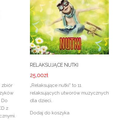
RELAKSUJĄCE NUTKI
25,00
zł
o zbiór
„Relaksujące nutki” to 11
rszyków
relaksujących utworów muzycznych
. Do
dla dzieci.
CD z
Dodaj do koszyka
cznymi.