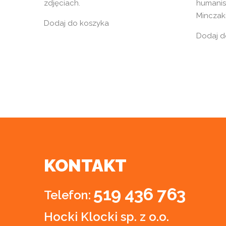
zdjęciach.
humanis
Minczak
Dodaj do koszyka
Dodaj d
KONTAKT
519 436 763
Telefon:
Hocki Klocki sp. z o.o.