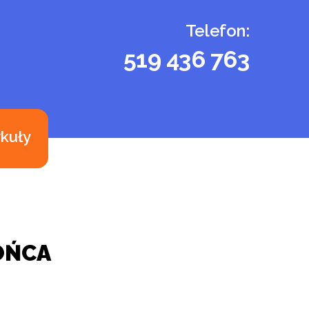
Telefon:
519 436 763
ykuły
OŃCA