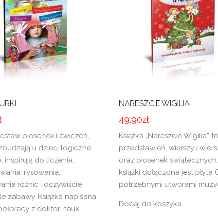
URKI
NARESZCIE WIGILIA
ł
49,90
zł
zestaw piosenek i ćwiczeń,
Książka „Nareszcie Wigilia” t
zbudzają u dzieci logiczne
przedstawień, wierszy i wie
, inspirują do liczenia,
oraz piosenek świątecznych
wania, rysowania,
książki dołączona jest płyta 
ania różnic i oczywiście
potrzebnymi utworami muzy
ele zabawy. Książka napisana
Dodaj do koszyka
półpracy z doktor nauk