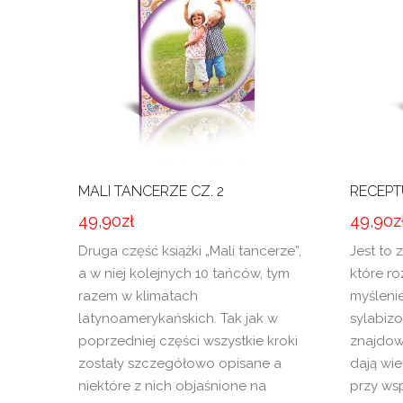
MALI TANCERZE CZ. 2
RECEPT
49,90
zł
49,90
z
Druga część książki „Mali tancerze”,
Jest to 
a w niej kolejnych 10 tańców, tym
które ro
razem w klimatach
myślenie
latynoamerykańskich. Tak jak w
sylabizo
poprzedniej części wszystkie kroki
znajdow
zostały szczegółowo opisane a
dają wi
niektóre z nich objaśnione na
przy ws