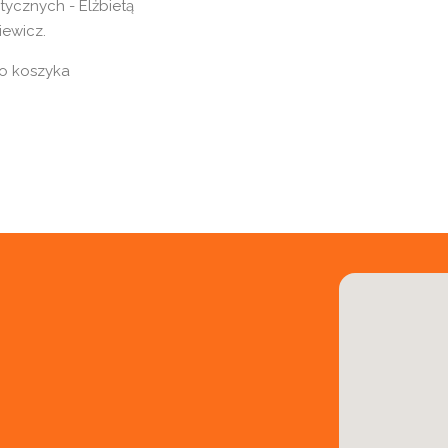
tycznych - Elżbietą
iewicz.
o koszyka