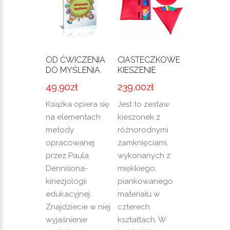
OD ĆWICZENIA
CIASTECZKOWE
DO MYŚLENIA
KIESZENIE
49,90
zł
239,00
zł
Książka opiera się
Jest to zestaw
na elementach
kieszonek z
metody
różnorodnymi
opracowanej
zamknięciami,
przez Paula
wykonanych z
Dennisona-
miękkiego,
kinezjologii
piankowanego
edukacyjnej.
materiału w
Znajdziecie w niej
czterech
wyjaśnienie
kształtach. W