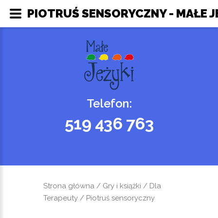
PIOTRUŚ SENSORYCZNY - MAŁE J
Telefon:
519 436 763
Strona główna
/
Gry i książki
/
Dla
Terapeuty
/ Piotruś sensoryczny