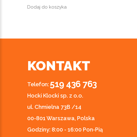
Dodaj do koszyka
KONTAKT
519 436 763
Telefon:
Hocki Klocki sp. z o.o.
ul. Chmielna 73B /14
00-801 Warszawa, Polska
Godziny:
8:00 - 16:00 Pon-Pią