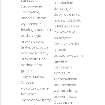
starszych
a zadaniem
(grupowanie,
dziecka jest
literowanie,
dotknięcie ręką,
pisanie). Obrazki
nogą prostokątu
wykonane z
o takim kolorze,
trwałego banneru
jaki wskazuje
podszytego
nauczyciel.
miękką gąbką
Ćwiczymy w ten
(antypoślizgowa).
sposób
Możliwość pracy
odwzorowywanie,
przy stoliku, na
nawet w
podłodze, w
lustrzanym
grupie i
odbiciu, z
indywidualnie.
zachowaniem
Chętnie
poprawności
wykorzystywane
wyboru strony
też przez
prawej i lewej.
logopedów. Karty
Oczywiście