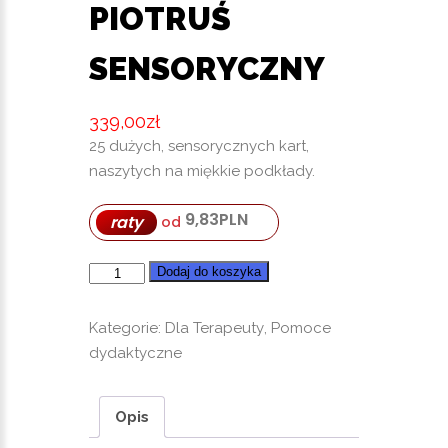
PIOTRUŚ
SENSORYCZNY
339,00
zł
25 dużych, sensorycznych kart,
naszytych na miękkie podkłady.
9,83
PLN
raty
od
ilość
Dodaj do koszyka
Piotruś
sensoryczny
Kategorie:
Dla Terapeuty
,
Pomoce
dydaktyczne
Opis