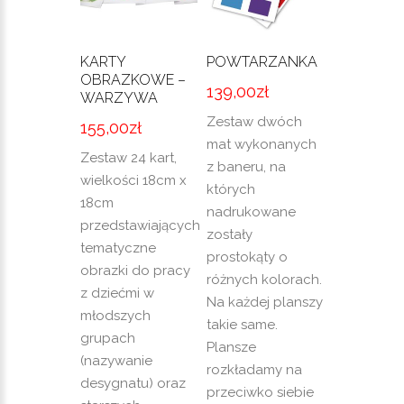
KARTY
POWTARZANKA
OBRAZKOWE –
139,00
zł
WARZYWA
Zestaw dwóch
155,00
zł
mat wykonanych
Zestaw 24 kart,
z baneru, na
wielkości 18cm x
których
18cm
nadrukowane
przedstawiających
zostały
tematyczne
prostokąty o
obrazki do pracy
różnych kolorach.
z dziećmi w
Na każdej planszy
młodszych
takie same.
grupach
Plansze
(nazywanie
rozkładamy na
desygnatu) oraz
przeciwko siebie