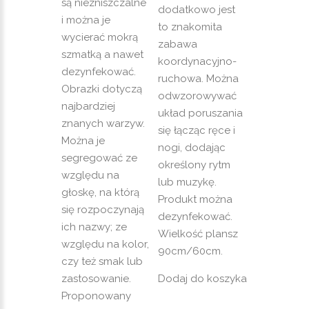
są niezniszczalne
dodatkowo jest
i można je
to znakomita
wycierać mokrą
zabawa
szmatką a nawet
koordynacyjno-
dezynfekować.
ruchowa. Można
Obrazki dotyczą
odwzorowywać
najbardziej
układ poruszania
znanych warzyw.
się łącząc ręce i
Można je
nogi, dodając
segregować ze
określony rytm
względu na
lub muzykę.
głoskę, na którą
Produkt można
się rozpoczynają
dezynfekować.
ich nazwy; ze
Wielkość plansz
względu na kolor,
90cm/60cm.
czy też smak lub
zastosowanie.
Dodaj do koszyka
Proponowany