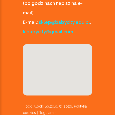
(po godzinach napisz na e-
mail)
E-mail:
sklep@babycity.edu.pl
,
k.babycity@gmail.com
Hocki Klocki Sp.zo.o. ©
2026
.
Polityka
cookies
|
Regulamin