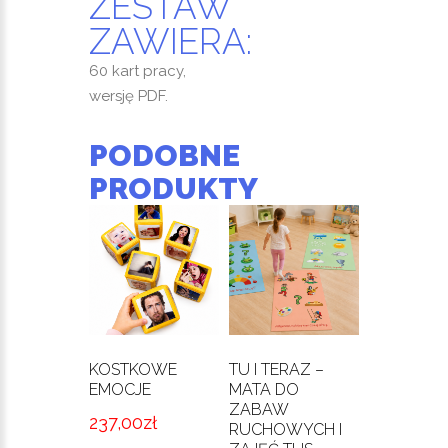
ZESTAW
ZAWIERA:
60 kart pracy,
wersję PDF.
PODOBNE
PRODUKTY
KOSTKOWE
TU I TERAZ –
EMOCJE
MATA DO
ZABAW
237,00
zł
RUCHOWYCH I