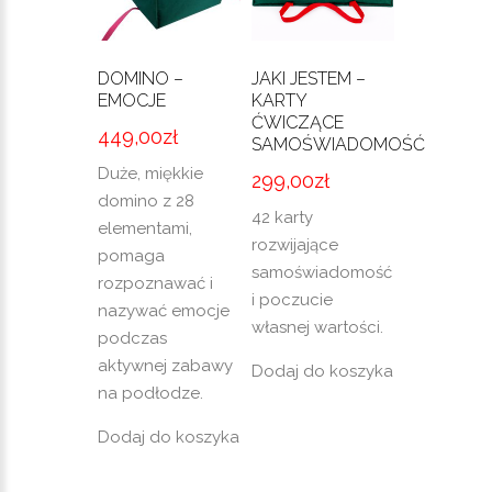
DOMINO –
JAKI JESTEM –
EMOCJE
KARTY
ĆWICZĄCE
449,00
zł
SAMOŚWIADOMOŚĆ
Duże, miękkie
299,00
zł
domino z 28
42 karty
elementami,
rozwijające
pomaga
samoświadomość
rozpoznawać i
i poczucie
nazywać emocje
własnej wartości.
podczas
aktywnej zabawy
Dodaj do koszyka
na podłodze.
Dodaj do koszyka