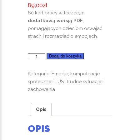
89,00
zł
60 kart pracy w teczce,
z
dodatkową
wersją PDF
,
pomagających dzieciom oswajać
strach i rozmawiać o emocjach.
ilość
Dodaj do koszyka
Nie
straszny
Kategorie:
Emocje, kompetencje
mi
społeczne i TUS
,
Trudne sytuacje i
strach.
zachowania
Opis
OPIS