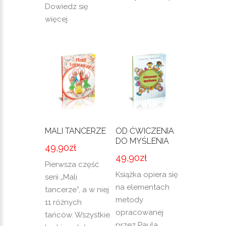
Dowiedz się
więcej
MALI TANCERZE
OD ĆWICZENIA
DO MYŚLENIA
49,90
zł
49,90
zł
Pierwsza część
Książka opiera się
serii „Mali
na elementach
tancerze”, a w niej
metody
11 różnych
opracowanej
tańców. Wszystkie
przez Paula