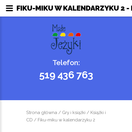
FIKU-MIKU W KALENDARZYKU 2 - 
Telefon:
519 436 763
Strona główna
/
Gry i książki
/
Książki i
CD
/ Fiku-miku w kalendarzyku 2