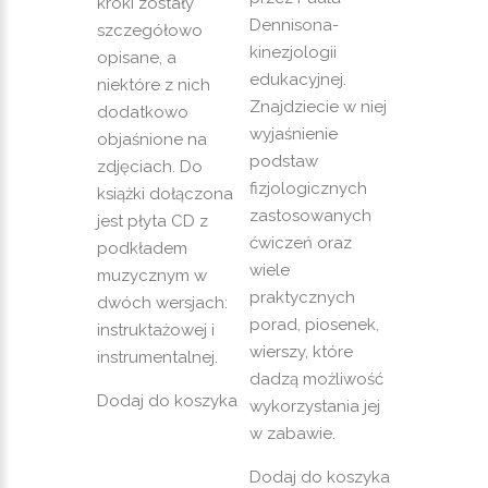
kroki zostały
Dennisona-
szczegółowo
kinezjologii
opisane, a
edukacyjnej.
niektóre z nich
Znajdziecie w niej
dodatkowo
wyjaśnienie
objaśnione na
podstaw
zdjęciach. Do
fizjologicznych
książki dołączona
zastosowanych
jest płyta CD z
ćwiczeń oraz
podkładem
wiele
muzycznym w
praktycznych
dwóch wersjach:
porad, piosenek,
instruktażowej i
wierszy, które
instrumentalnej.
dadzą możliwość
Dodaj do koszyka
wykorzystania jej
w zabawie.
Dodaj do koszyka