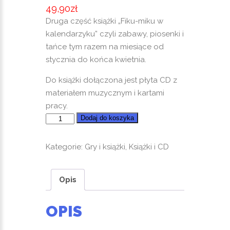
49,90
zł
Druga część książki „Fiku-miku w
kalendarzyku” czyli zabawy, piosenki i
tańce tym razem na miesiące od
stycznia do końca kwietnia.
Do książki dołączona jest płyta CD z
materiałem muzycznym i kartami
pracy.
ilość
Dodaj do koszyka
Fiku-
miku
Kategorie:
Gry i książki
,
Książki i CD
w
kalendarzyku
Opis
2
OPIS