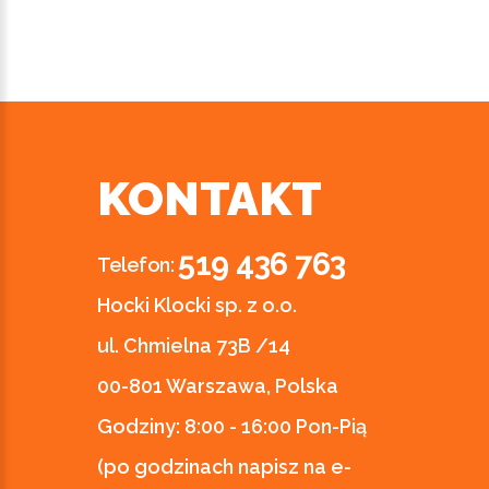
KONTAKT
519 436 763
Telefon:
Hocki Klocki sp. z o.o.
ul. Chmielna 73B /14
00-801 Warszawa, Polska
Godziny:
8:00 - 16:00 Pon-Pią
(po godzinach napisz na e-