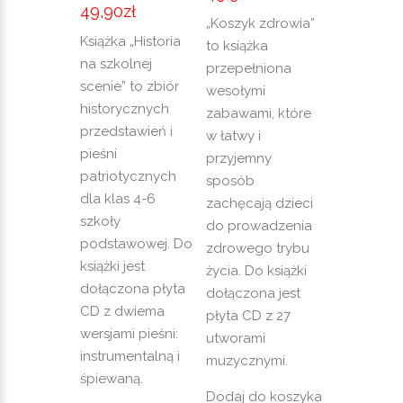
49,90
zł
„Koszyk zdrowia”
Książka „Historia
to książka
na szkolnej
przepełniona
scenie” to zbiór
wesołymi
historycznych
zabawami, które
przedstawień i
w łatwy i
pieśni
przyjemny
patriotycznych
sposób
dla klas 4-6
zachęcają dzieci
szkoły
do prowadzenia
podstawowej. Do
zdrowego trybu
książki jest
życia. Do książki
dołączona płyta
dołączona jest
CD z dwiema
płyta CD z 27
wersjami pieśni:
utworami
instrumentalną i
muzycznymi.
śpiewaną.
Dodaj do koszyka