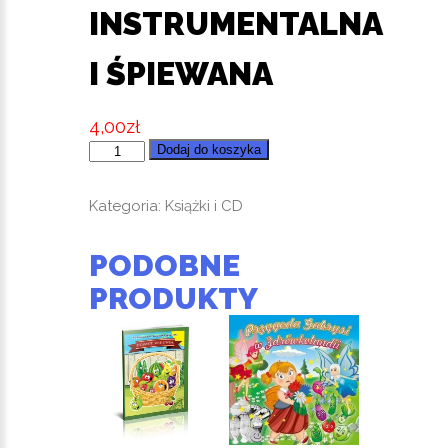
INSTRUMENTALNA
I ŚPIEWANA
4,00
zł
ilość
Dodaj do koszyka
Bo
to
Kategoria:
Książki i CD
właśnie
wiosna
PODOBNE
-
PRODUKTY
piosenka
wersja
instrumentalna
i
śpiewana