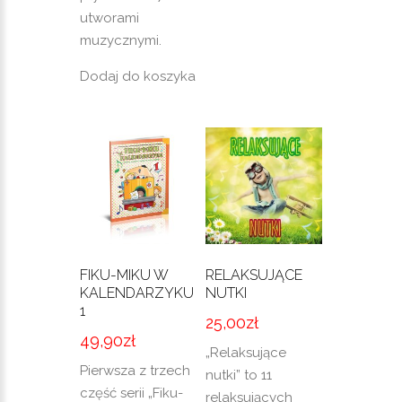
utworami
muzycznymi.
Dodaj do koszyka
FIKU-MIKU W
RELAKSUJĄCE
KALENDARZYKU
NUTKI
1
25,00
zł
49,90
zł
„Relaksujące
Pierwsza z trzech
nutki” to 11
część serii „Fiku-
relaksujących