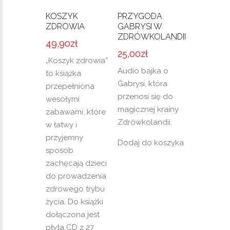
KOSZYK
PRZYGODA
ZDROWIA
GABRYSI W
ZDRÓWKOLANDII
49,90
zł
25,00
zł
„Koszyk zdrowia”
Audio bajka o
to książka
Gabrysi, która
przepełniona
przenosi się do
wesołymi
magicznej krainy
zabawami, które
Zdrówkolandii.
w łatwy i
przyjemny
Dodaj do koszyka
sposób
zachęcają dzieci
do prowadzenia
zdrowego trybu
życia. Do książki
dołączona jest
płyta CD z 27