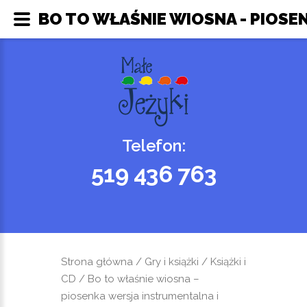
BO TO WŁAŚNIE WIOSNA - PIOSE
Telefon:
519 436 763
Strona główna
/
Gry i książki
/
Książki i
CD
/ Bo to właśnie wiosna –
piosenka wersja instrumentalna i