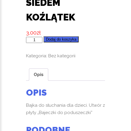
SIEDEM
KOŹLĄTEK
3,00
zł
ilość
Dodaj do koszyka
Bajeczki
do
Kategoria:
Bez kategorii
poduszeczki.
Siedem
Opis
Koźlątek
OPIS
Bajka do słuchania dla dzieci. Utwór z
płyty „Bajeczki do poduszeczki”
PODOBNE