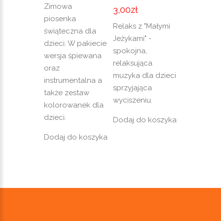
Zimowa
3,00
zł
piosenka
Relaks z "Małymi
świąteczna dla
Jeżykami" -
dzieci. W pakiecie
spokojna,
wersja śpiewana
relaksująca
oraz
muzyka dla dzieci
instrumentalna a
sprzyjająca
także zestaw
wyciszeniu.
kolorowanek dla
dzieci.
Dodaj do koszyka
Dodaj do koszyka