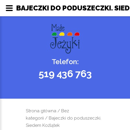
BAJECZKI DO PODUSZECZKI. SIED
Telefon:
519 436 763
Strona główna
/
Bez
kategorii
/ Bajeczki do poduszeczki.
Siedem Koźlątek