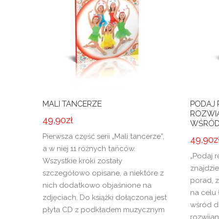
MALI TANCERZE
PODAJ 
ROZWI
49,90
zł
WŚRÓD 
Pierwsza część serii „Mali tancerze”,
49,90
z
a w niej 11 różnych tańców.
„Podaj r
Wszystkie kroki zostały
znajdzi
szczegółowo opisane, a niektóre z
porad, z
nich dodatkowo objaśnione na
na celu
zdjęciach. Do książki dołączona jest
wśród dz
płyta CD z podkładem muzycznym
rozwijan