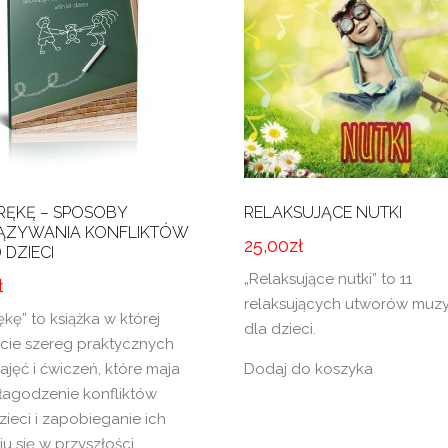
RĘKĘ – SPOSOBY
RELAKSUJĄCE NUTKI
ĄZYWANIA KONFLIKTÓW
25,00
zł
DZIECI
„Relaksujące nutki” to 11
ł
relaksujących utworów muz
ękę” to książka w której
dla dzieci.
ecie szereg praktycznych
ajęć i ćwiczeń, które maja
Dodaj do koszyka
 łagodzenie konfliktów
ieci i zapobieganie ich
iu się w przyszłości.