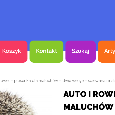
Koszyk
Kontakt
Szukaj
Art
 rower – piosenka dla maluchów – dwie wersje – śpiewana i ins
AUTO I ROW
MALUCHÓW –