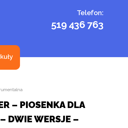
Telefon:
519 436 763
ykuły
trumentalna
ER – PIOSENKA DLA
 DWIE WERSJE –