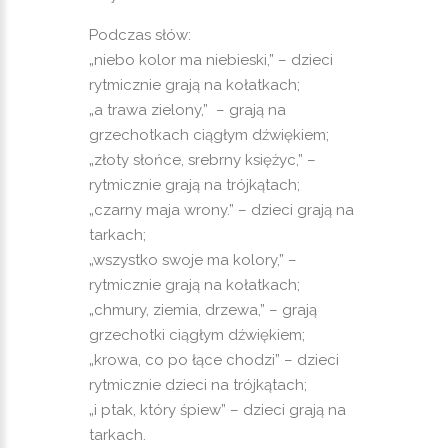
Podczas słów:
„niebo kolor ma niebieski,” – dzieci
rytmicznie grają na kołatkach;
„a trawa zielony,” – grają na
grzechotkach ciągłym dźwiękiem;
„złoty słońce, srebrny księżyc,” –
rytmicznie grają na trójkątach;
„czarny maja wrony.” – dzieci grają na
tarkach;
„wszystko swoje ma kolory,” –
rytmicznie grają na kołatkach;
„chmury, ziemia, drzewa,” – grają
grzechotki ciągłym dźwiękiem;
„krowa, co po łące chodzi” – dzieci
rytmicznie dzieci na trójkątach;
„i ptak, który śpiew” – dzieci grają na
tarkach.