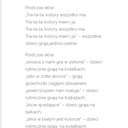
Podczas słów:
„Tra-la-la, kolory wszystko ma.
Tra-la-la, kolory mam i ja.
Tra-la-la, kolory wszystko ma.
Tra-la-la, kolory mam i ja.” – wszystkie
dzieci grają jednocześnie.
Podczas słów:
„wiosna z nami gra w zielone” – dzieci
rytmicznie grają na kołatkach;
„lato w żółte słonce.” – grają
grzechotki ciągłym dźwiękiem;
„jesień brązem nam maluje,” – dzieci
rytmicznie grają na trójkątach;
„liście spadające” – dzieci grają na
tarkach;
„zima w białym jest kolorze” – dzieci
rytmicznie grają na kołatkach;