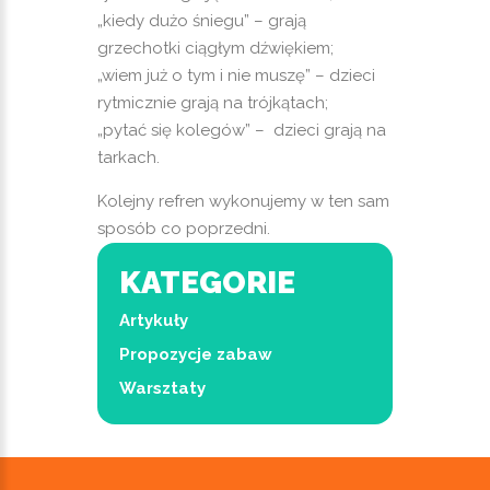
„kiedy dużo śniegu” – grają
grzechotki ciągłym dźwiękiem;
„wiem już o tym i nie muszę” – dzieci
rytmicznie grają na trójkątach;
„pytać się kolegów” – dzieci grają na
tarkach.
Kolejny refren wykonujemy w ten sam
sposób co poprzedni.
KATEGORIE
Artykuły
Propozycje zabaw
Warsztaty