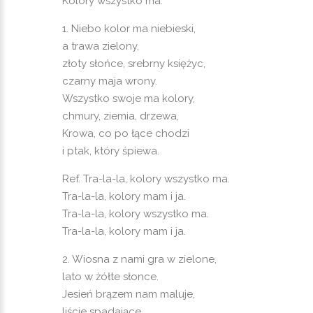
Kolory wszystko ma.
1. Niebo kolor ma niebieski,
a trawa zielony,
złoty słońce, srebrny księżyc,
czarny maja wrony.
Wszystko swoje ma kolory,
chmury, ziemia, drzewa,
Krowa, co po łące chodzi
i ptak, który śpiewa.
Ref. Tra-la-la, kolory wszystko ma.
Tra-la-la, kolory mam i ja.
Tra-la-la, kolory wszystko ma.
Tra-la-la, kolory mam i ja.
2. Wiosna z nami gra w zielone,
lato w żółte słonce.
Jesień brązem nam maluje,
liście spadające.