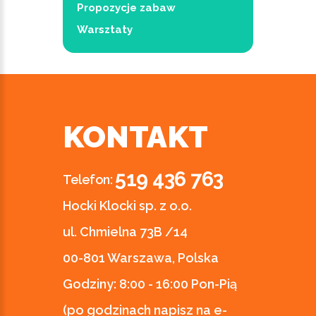
Propozycje zabaw
Warsztaty
KONTAKT
519 436 763
Telefon:
Hocki Klocki sp. z o.o.
ul. Chmielna 73B /14
00-801 Warszawa, Polska
Godziny:
8:00 - 16:00 Pon-Pią
(po godzinach napisz na e-