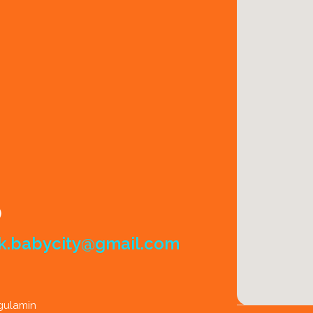
)
k.babycity@gmail.com
gulamin