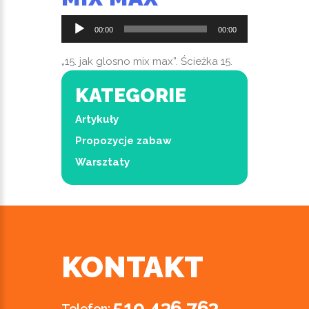
Odtwarzacz
00:00
00:00
plików
dźwiękowych
„15. jak glosno mix max”. Ścieżka 15.
KATEGORIE
Artykuły
Propozycje zabaw
Warsztaty
KONTAKT
519 436 763
Telefon: