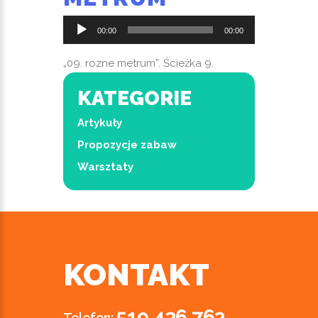
Odtwarzacz
00:00
00:00
plików
dźwiękowych
„09. rozne metrum”. Ścieżka 9.
KATEGORIE
Artykuły
Propozycje zabaw
Warsztaty
KONTAKT
519 436 763
Telefon: