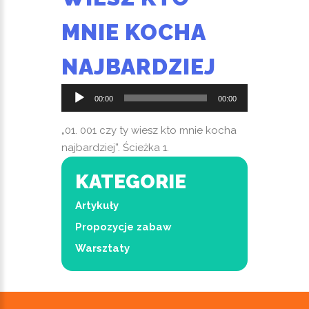
MNIE KOCHA
NAJBARDZIEJ
Odtwarzacz
00:00
00:00
plików
dźwiękowych
„01. 001 czy ty wiesz kto mnie kocha
najbardziej”. Ścieżka 1.
KATEGORIE
Artykuły
Propozycje zabaw
Warsztaty