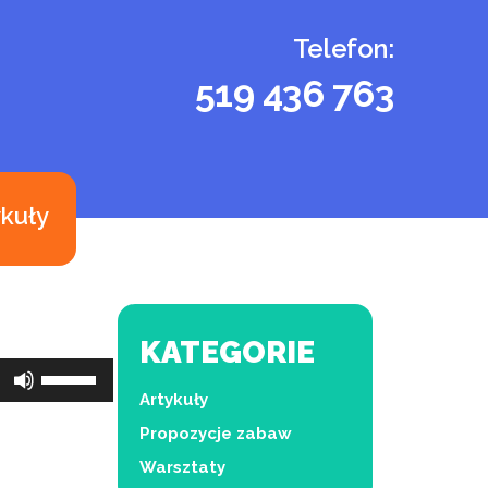
Telefon:
519 436 763
ykuły
KATEGORIE
Używaj
strzałek
Artykuły
do
Propozycje zabaw
góry
Warsztaty
oraz