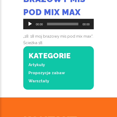
POD MIX MAX
Odtwarzacz
00:00
00:00
plików
dźwiękowych
„18. 18 moj brazowy mis pod mix max”.
Ścieżka 18.
KATEGORIE
Artykuły
Propozycje zabaw
Warsztaty