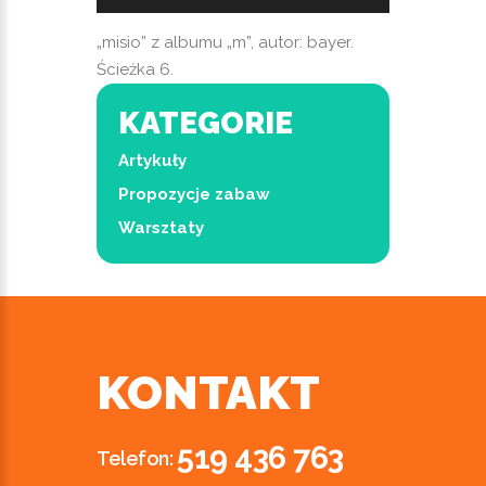
plików
dźwiękowych
„misio” z albumu „m”, autor: bayer.
Ścieżka 6.
KATEGORIE
Artykuły
Propozycje zabaw
Warsztaty
KONTAKT
519 436 763
Telefon: