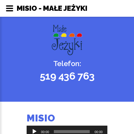
MISIO - MAŁE JEŻYKI
Telefon:
519 436 763
MISIO
Odtwarzacz
00:00
00:00