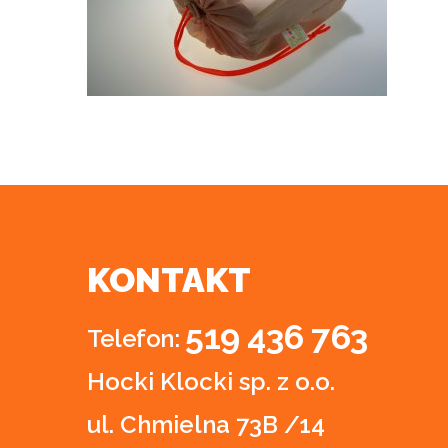
KONTAKT
519 436 763
Telefon:
Hocki Klocki sp. z o.o.
ul. Chmielna 73B /14