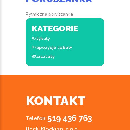
Rytmiczna poruszanka
KATEGORIE
Artykuły
Propozycje zabaw
Warsztaty
KONTAKT
519 436 763
Telefon:
Hocki Klocki sp. z o.o.