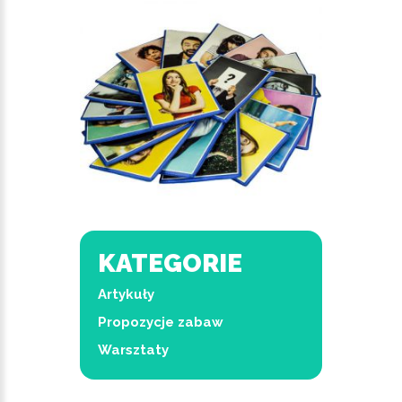
KATEGORIE
Artykuły
Propozycje zabaw
Warsztaty