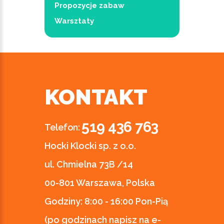
Propozycje zabaw
Warsztaty
KONTAKT
519 436 763
Telefon:
Hocki Klocki sp. z o.o.
ul. Chmielna 73B /14
00-801 Warszawa, Polska
Godziny:
8:00 - 16:00 Pon-Pią
(po godzinach napisz na e-