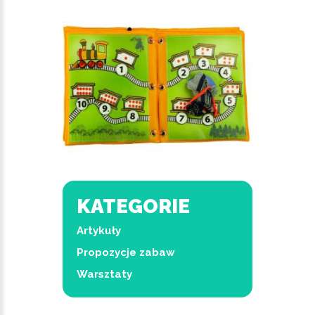
KATEGORIE
Artykuły
Propozycje zabaw
Warsztaty