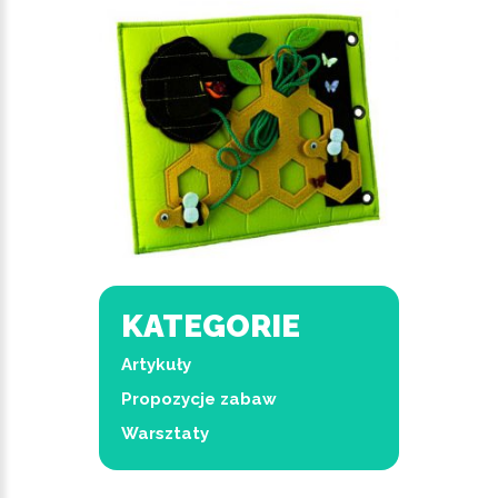
KATEGORIE
Artykuły
Propozycje zabaw
Warsztaty