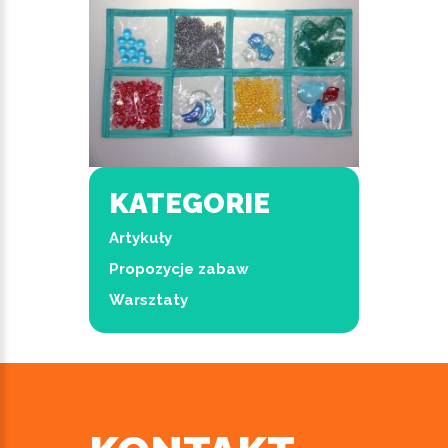
KATEGORIE
Artykuły
Propozycje zabaw
Warsztaty