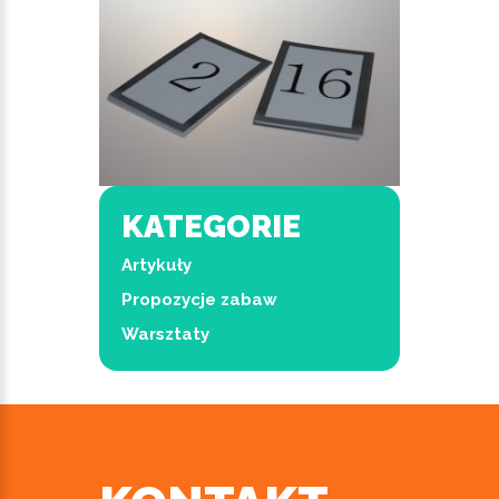
KATEGORIE
Artykuły
Propozycje zabaw
Warsztaty