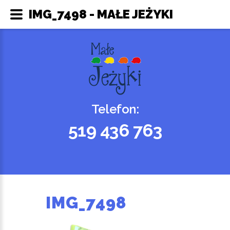
IMG_7498 - MAŁE JEŻYKI
Telefon:
519 436 763
IMG_7498