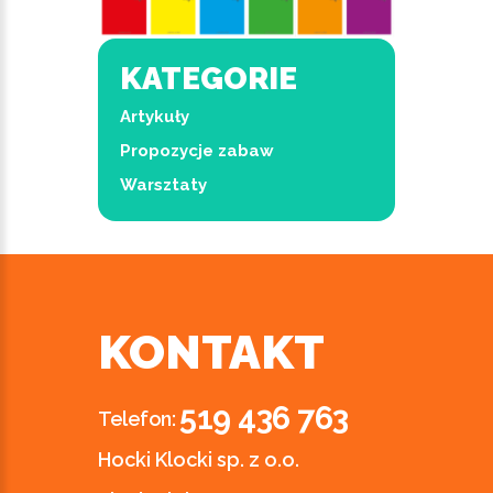
KATEGORIE
Artykuły
Propozycje zabaw
Warsztaty
KONTAKT
519 436 763
Telefon:
Hocki Klocki sp. z o.o.