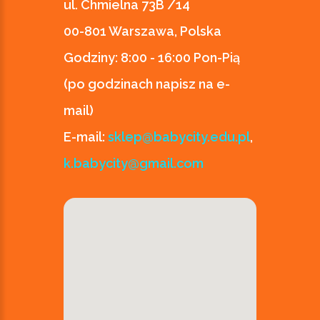
ul. Chmielna 73B /14
00-801 Warszawa, Polska
Godziny:
8:00 - 16:00 Pon-Pią
(po godzinach napisz na e-
mail)
E-mail:
sklep@babycity.edu.pl
,
k.babycity@gmail.com