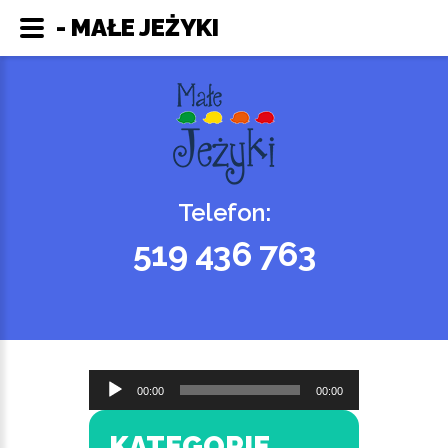
- MAŁE JEŻYKI
Telefon:
519 436 763
Odtwarzacz
00:00
00:00
plików
dźwiękowych
KATEGORIE