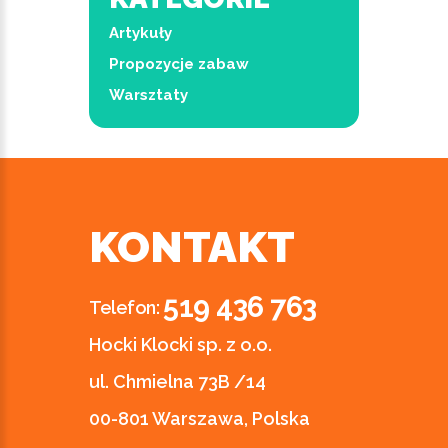
Artykuły
Propozycje zabaw
Warsztaty
KONTAKT
519 436 763
Telefon:
Hocki Klocki sp. z o.o.
ul. Chmielna 73B /14
00-801 Warszawa, Polska