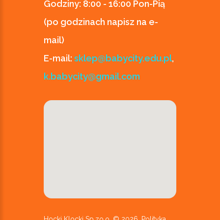
Godziny:
8:00 - 16:00 Pon-Pią
(po godzinach napisz na e-
mail)
E-mail:
sklep@babycity.edu.pl
,
k.babycity@gmail.com
Hocki Klocki Sp.zo.o. ©
2026
.
Polityka