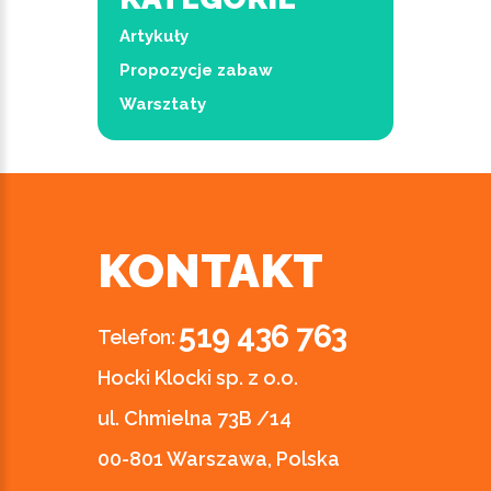
Artykuły
Propozycje zabaw
Warsztaty
KONTAKT
519 436 763
Telefon:
Hocki Klocki sp. z o.o.
ul. Chmielna 73B /14
00-801 Warszawa, Polska