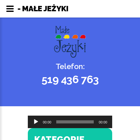
- MAŁE JEŻYKI
Telefon:
519 436 763
Odtwarzacz
00:00
00:00
plików
dźwiękowych
KATEGORIE