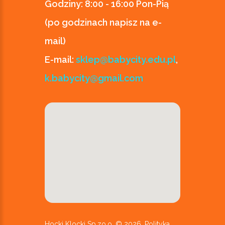
Godziny:
8:00 - 16:00 Pon-Pią
(po godzinach napisz na e-
mail)
E-mail:
sklep@babycity.edu.pl
,
k.babycity@gmail.com
Hocki Klocki Sp.zo.o. ©
2026
.
Polityka