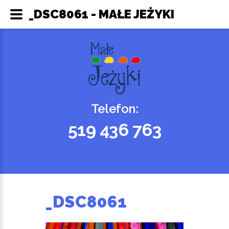
_DSC8061 - MAŁE JEŻYKI
Telefon:
519 436 763
_DSC8061