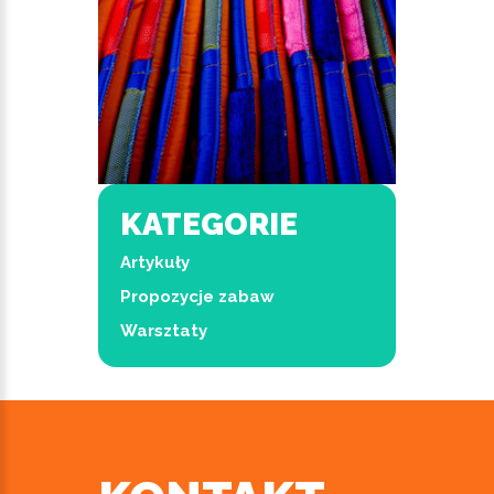
KATEGORIE
Artykuły
Propozycje zabaw
Warsztaty