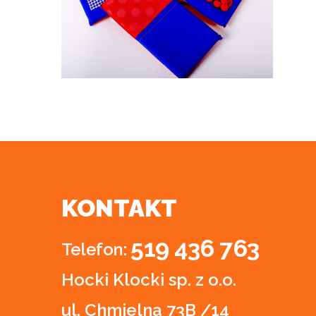
KONTAKT
519 436 763
Telefon:
Hocki Klocki sp. z o.o.
ul. Chmielna 73B /14