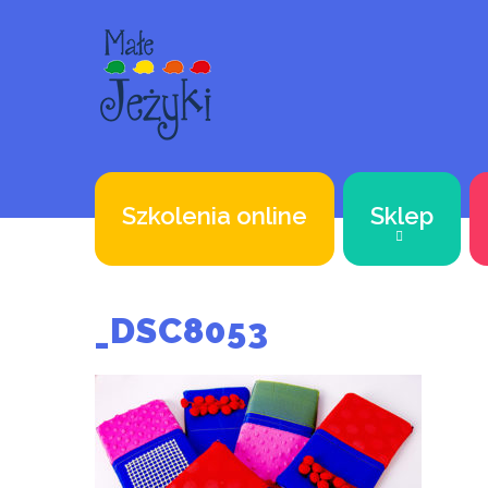
Szkolenia online
Sklep
_DSC8053