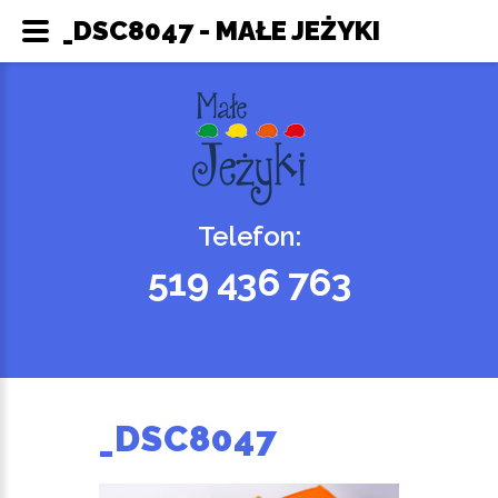
_DSC8047 - MAŁE JEŻYKI
Telefon:
519 436 763
_DSC8047