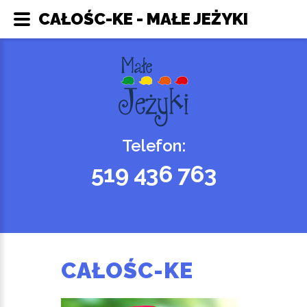
CAŁOŚC-KE - MAŁE JEŻYKI
Telefon:
519 436 763
CAŁOŚC-KE