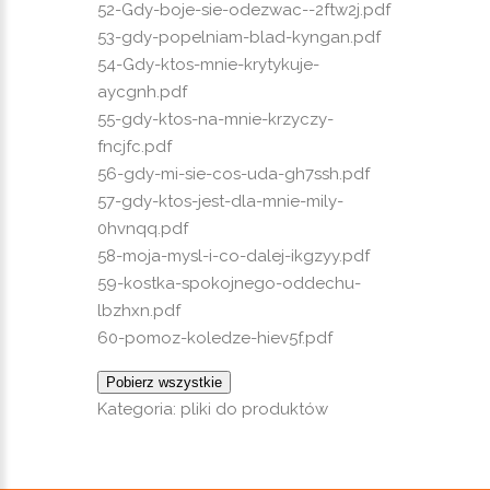
52-Gdy-boje-sie-odezwac--2ftw2j.pdf
53-gdy-popelniam-blad-kyngan.pdf
54-Gdy-ktos-mnie-krytykuje-
aycgnh.pdf
55-gdy-ktos-na-mnie-krzyczy-
fncjfc.pdf
56-gdy-mi-sie-cos-uda-gh7ssh.pdf
57-gdy-ktos-jest-dla-mnie-mily-
0hvnqq.pdf
58-moja-mysl-i-co-dalej-ikgzyy.pdf
59-kostka-spokojnego-oddechu-
lbzhxn.pdf
60-pomoz-koledze-hiev5f.pdf
Pobierz wszystkie
Kategoria:
pliki do produktów