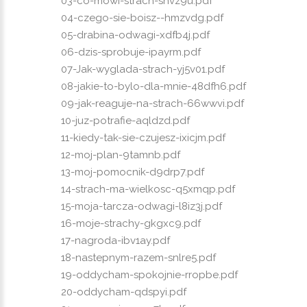
03-co-mowi-strach-shvz9u.pdf
04-czego-sie-boisz--hmzvdg.pdf
05-drabina-odwagi-xdfb4j.pdf
06-dzis-sprobuje-ipayrm.pdf
07-Jak-wyglada-strach-yj5v01.pdf
08-jakie-to-bylo-dla-mnie-48dfh6.pdf
09-jak-reaguje-na-strach-66wwvi.pdf
10-juz-potrafie-aqldzd.pdf
11-kiedy-tak-sie-czujesz-ixicjm.pdf
12-moj-plan-9tamnb.pdf
13-moj-pomocnik-d9drp7.pdf
14-strach-ma-wielkosc-q5xmqp.pdf
15-moja-tarcza-odwagi-l8iz3j.pdf
16-moje-strachy-gkgxc9.pdf
17-nagroda-ibv1ay.pdf
18-nastepnym-razem-snlre5.pdf
19-oddycham-spokojnie-rropbe.pdf
20-oddycham-qdspyi.pdf