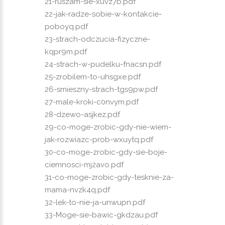
21-ruszam-sie-xuvz7b.pdf
22-jak-radze-sobie-w-kontakcie-
poboyq.pdf
23-strach-odczucia-fizyczne-
kqpr9m.pdf
24-strach-w-pudelku-fnacsn.pdf
25-zrobilem-to-uhsgxe.pdf
26-smieszny-strach-tgs9pw.pdf
27-male-kroki-c0nvym.pdf
28-dzewo-asjkez.pdf
29-co-moge-zrobic-gdy-nie-wiem-
jak-rozwiazc-prob-wxuytq.pdf
30-co-moge-zrobic-gdy-sie-boje-
ciemnosci-mj2avo.pdf
31-co-moge-zrobic-gdy-tesknie-za-
mama-nvzk4q.pdf
32-lek-to-nie-ja-unwupn.pdf
33-Moge-sie-bawic-gkdzau.pdf