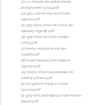
43-co-mowie-do-siebie-kiedy-
przegrywam-cji31g.pdf
44-gdy-cos-mi-nie-wychodzi-
rqbeun.pdf
45-gdy-ktos-mnie-nie-chce-do-
zabawy-vtg0db.pdf
46-gdy-ktos-ze-mnie-smieje-
czfuxj.pdf
47-kiedy-nie-patrze-na-lek-
ceatb8.pdf
48-moje-bezpieczne-miejsce-
2gompr.pdf
49-osoby-ktore-poprawiaja-mi-
nastroj-p0karq.pdf
50-przyjemne-mysli-o-sobie-
upycew.pdf
51-gdy-ktos-jest-lepszy-ode-mniexx-
iipkpm.pdf