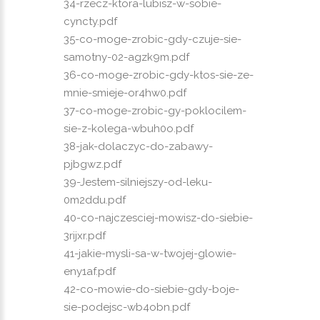
34-rzecz-ktora-lubisz-w-sobie-
cyncty.pdf
35-co-moge-zrobic-gdy-czuje-sie-
samotny-02-agzk9m.pdf
36-co-moge-zrobic-gdy-ktos-sie-ze-
mnie-smieje-or4hw0.pdf
37-co-moge-zrobic-gy-poklocilem-
sie-z-kolega-wbuh0o.pdf
38-jak-dolaczyc-do-zabawy-
pjbgwz.pdf
39-Jestem-silniejszy-od-leku-
0m2ddu.pdf
40-co-najczesciej-mowisz-do-siebie-
3rijxr.pdf
41-jakie-mysli-sa-w-twojej-glowie-
eny1af.pdf
42-co-mowie-do-siebie-gdy-boje-
sie-podejsc-wb4obn.pdf