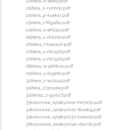
20litera_o-ej8kly.pdf
21litera_o-rymhqv.pdf
22litera_p-kuekio.pdf
23litera_r-f6g46p.pdf
24litera_s-ahlz9y.pdf
25litera_s-vha7ws.pdf
26litera_t-baewyh.pdf
27litera_u-nlcq3d.pdf
27litera_u-nlcq3d.pdf
28litera_w-pkhbwz.pdf
29litera_y-k1gerb.pdf
30litera_z-wzzuuj.pdf
31litera_z-l1osdw.pdf
32literaz_z-gyrbcf.pdf
33kolorowe_sylaby0010-m07e7p.pdf
34kolorowe_sylaby0020-tbsekg.pdf
35kolorowe_sylaby0030-besndz.pdf
36kolorowe_sylaby0040-dwcdri.pdf