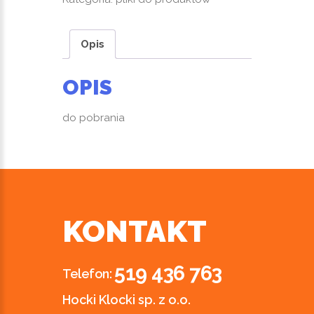
Opis
OPIS
do pobrania
KONTAKT
519 436 763
Telefon:
Hocki Klocki sp. z o.o.