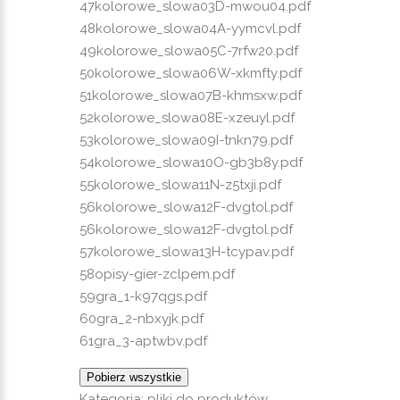
47kolorowe_slowa03D-mwou04.pdf
48kolorowe_slowa04A-yymcvl.pdf
49kolorowe_slowa05C-7rfw20.pdf
50kolorowe_slowa06W-xkmfty.pdf
51kolorowe_slowa07B-khmsxw.pdf
52kolorowe_slowa08E-xzeuyl.pdf
53kolorowe_slowa09I-tnkn79.pdf
54kolorowe_slowa10O-gb3b8y.pdf
55kolorowe_slowa11N-z5txji.pdf
56kolorowe_slowa12F-dvgtol.pdf
56kolorowe_slowa12F-dvgtol.pdf
57kolorowe_slowa13H-tcypav.pdf
58opisy-gier-zclpem.pdf
59gra_1-k97qgs.pdf
60gra_2-nbxyjk.pdf
61gra_3-aptwbv.pdf
Pobierz wszystkie
Kategoria:
pliki do produktów