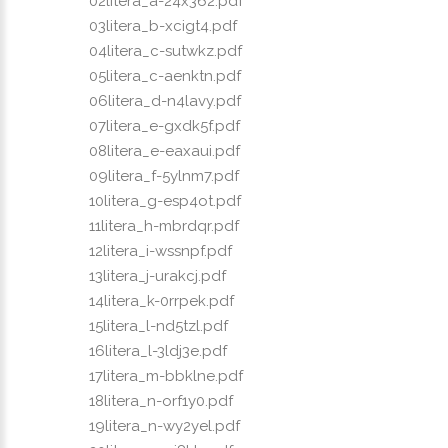
02litera_a-24x362.pdf
03litera_b-xcigt4.pdf
04litera_c-sutwkz.pdf
05litera_c-aenktn.pdf
06litera_d-n4lavy.pdf
07litera_e-gxdk5f.pdf
08litera_e-eaxaui.pdf
09litera_f-5ylnm7.pdf
10litera_g-esp4ot.pdf
11litera_h-mbrdqr.pdf
12litera_i-wssnpf.pdf
13litera_j-urakcj.pdf
14litera_k-0rrpek.pdf
15litera_l-nd5tzl.pdf
16litera_l-3ldj3e.pdf
17litera_m-bbklne.pdf
18litera_n-orf1y0.pdf
19litera_n-wy2yel.pdf