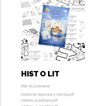
HIST O LIT
Pliki do pobrania:
00strona-opisowa-2-7ylcdy.pdf
01litera_a-sszham.pdf